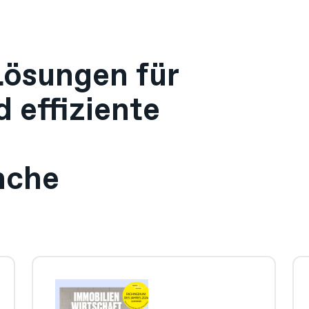
Lösungen für
d effiziente
nche