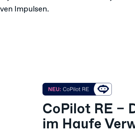
iven Impulsen.
CoPilot RE – D
im Haufe Verw