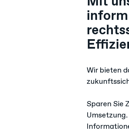
Mit un
informi
rechts
Effizie
Wir bieten d
zukunftssich
Sparen Sie Z
Umsetzung​.
Information