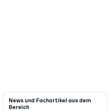
Fachwissen trifft auf KI
Haufe Sustainability Office
mit CoPilot
Das Haufe Sustainability Office bietet
umfassendes & topaktuelles Fachwissen
kombiniert mit praktischen Arbeitshilfen für alle
Nachhaltigkeits-Verantwortlichen. Jetzt durch
CoPilot Sustainability mit KI-unterstützten
passgenauen Antworten.
Jetzt testen
News und Fachartikel aus dem
Bereich